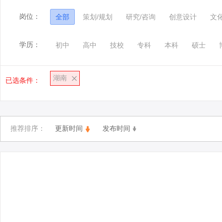
岗位：
全部
策划/规划
研究/咨询
创意设计
文
学历：
初中
高中
技校
专科
本科
硕士
湖南
已选条件：
推荐排序：
更新时间
发布时间