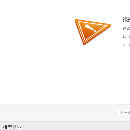
很
建
1
2
上一
推荐企业