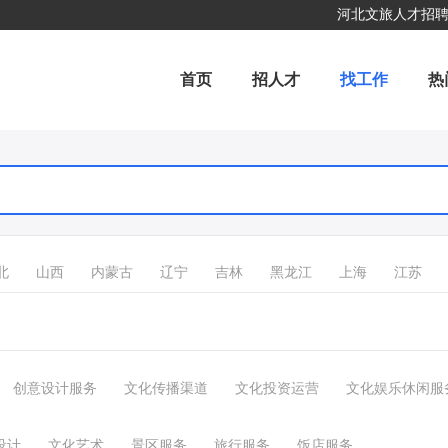
河北文旅人才招
首页
招人才
找工作
热
北
山西
内蒙古
辽宁
吉林
黑龙江
上海
江苏
创意设计服务
文化传播渠道
文化投资运营
文化娱乐休闲服
设计
文化艺术
景区服务
旅行服务
饭店服务