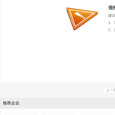
很
建
1
2
上一
推荐企业