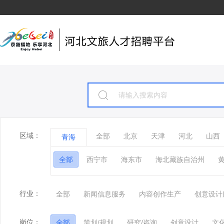
区域：
全部
北京
天津
河北
山西
青海
全部
西宁市
海东市
海北藏族自治州
行业：
全部
新闻信息服务
内容创作生产
创意设计
岗位：
全部
策划/规划
研究/咨询
创意设计
文