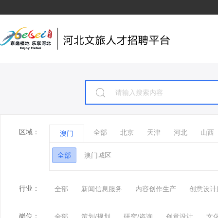
区域：
全部
北京
天津
河北
山西
澳门
全部
澳门城区
行业：
全部
新闻信息服务
内容创作生产
创意设计
岗位：
全部
策划/规划
研究/咨询
创意设计
文