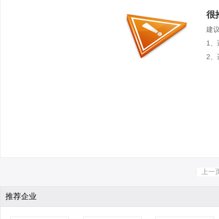
很
建
1
2
上一
推荐企业