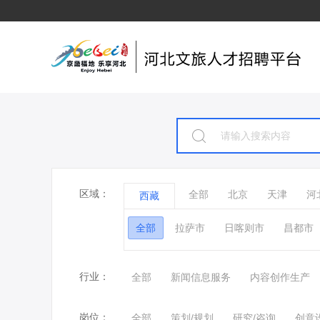
区域：
全部
北京
天津
河
西藏
全部
拉萨市
日喀则市
昌都市
行业：
全部
新闻信息服务
内容创作生产
岗位：
全部
策划/规划
研究/咨询
创意