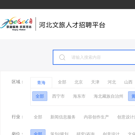
区域：
全部
北京
天津
河北
山西
青海
全部
西宁市
海东市
海北藏族自治州
行业：
全部
新闻信息服务
内容创作生产
创意设计
岗位：
全部
策划/规划
研究/咨询
创意设计
文