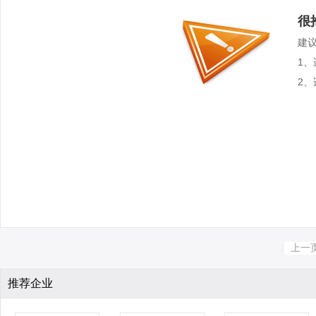
很
建
1
2
上一
推荐企业