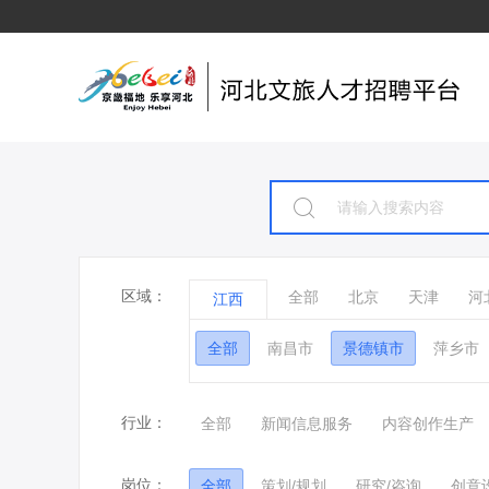
区域：
全部
北京
天津
河
江西
全部
南昌市
景德镇市
萍乡市
行业：
全部
新闻信息服务
内容创作生产
岗位：
全部
策划/规划
研究/咨询
创意