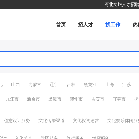
河北文旅人才招
首页
招人才
找工作
热
北
山西
内蒙古
辽宁
吉林
黑龙江
上海
江苏
九江市
新余市
鹰潭市
赣州市
吉安市
宜春市
抚
创意设计服务
文化传播渠道
文化投资运营
文化娱乐休闲服
设计
文化艺术
景区服务
旅行服务
饭店服务