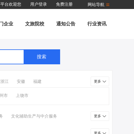
聘平台欢迎您
用户登录
免费注册
网站导航
门企业
文旅院校
通知公告
行业资讯
搜索
浙江
安徽
福建
更多
州市
上饶市
务
文化辅助生产与中介服务
更多
更多